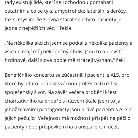
tady existují lidé, kteří se rozhodnou pomáhat i
ostatním a co se týká amyotrofické laterální sklerózy,
tak si myslím, že zrovna starat se o tyto pacienty je
jedna z nejtěžších věcí,“ řekla
„Na několika akcích jsem se potkal s několika pacienty a
všichni mají můj nekonečný obdiv. Jsou to obrovští
hrdinové, další slova podle mě ztrácejí význam,“ řekl
Benefičního koncertu se zúčastnili i pacienti s ALS, pro
které byla tato událost vzácnou příležitostí užít si
společenský život. Na závěr večera proběhl křest
charitativního kalendáře s názvem Stále jsem to já,
jehož hlavními protagonisty jsou právě pacienti s ALS a
jejich pečující. Veřejnost má možnost přispět na péči o
pacienty nebo příspěvkem na transparentní účet.