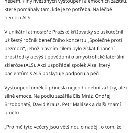
nebem. Plný hvězdných vystoupení a emočních zážitků,
které pomáhaly tam, kde je to potřeba. Na léčbě
nemoci ALS.
V unikátní atmosféře Pražské křižovatky se uskutečnil
už šestý ročník benefičního koncertu „Společně proti
bezmoci“, jehož hlavním cílem bylo získat finanční
prostředky a zvýšit povědomí o amyotrofické laterální
skleróze (ALS). Akci uspořádal spolek Alsa, který
pacientům s ALS poskytuje podporu a péči.
Vystoupení umělců přinesla nejen hudební zážitky, ale i
silné emoce. Na podiu zazářila Elis Mráz, Ondřej
Brzobohatý, David Kraus, Petr Malásek a další známí
umělci.
„Pro mě tyto večery jsou většinou o naději, o tom, že