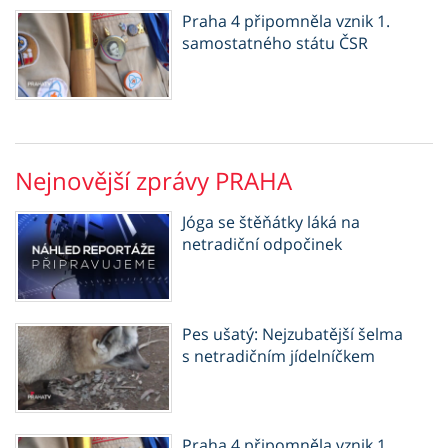
Praha 4 připomněla vznik 1.
samostatného státu ČSR
Nejnovější zprávy PRAHA
Jóga se štěňátky láká na
netradiční odpočinek
Pes ušatý: Nejzubatější šelma
s netradičním jídelníčkem
Praha 4 připomněla vznik 1.