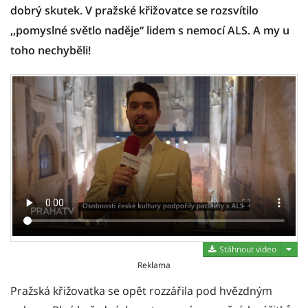
dobrý skutek. V pražské křižovatce se rozsvítilo
,,pomyslné světlo naděje‘‘ lidem s nemocí ALS. A my u
toho nechyběli!
Stáh
Stáhnout video
Reklama
Pražská křižovatka se opět rozzářila pod hvězdným