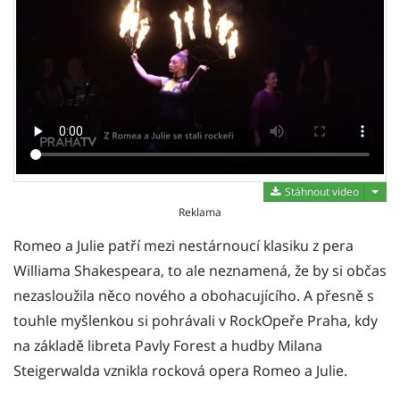
Stáh
Stáhnout video
Reklama
Romeo a Julie patří mezi nestárnoucí klasiku z pera
Williama Shakespeara, to ale neznamená, že by si občas
nezasloužila něco nového a obohacujícího. A přesně s
touhle myšlenkou si pohrávali v RockOpeře Praha, kdy
na základě libreta Pavly Forest a hudby Milana
Steigerwalda vznikla rocková opera Romeo a Julie.