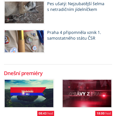
Pes ušatý: Nejzubatější šelma
s netradičním jídelníčkem
Praha 4 připomněla vznik 1.
samostatného státu ČSR
Dnešní premiéry
08:43
hod
18:00
hod