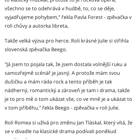
všechno se to odehrává v hudbě, to, co se děje,
vyjadřujeme pohybem," řekla Pavla Forest - zpěvačka v
roli chůvy a autorka libreta,
Takže velká výzva pro herce. Roli krásné Julie si střihla
slovenská zpěvačka Beego.
"Já jsem to pojala tak, že jsem dostala volnější ruku a
samozřejmě scénář je jasný. A protože mám svou
dušičku a mám ráda rock a tento příběh je tak
nádherný, romantický a zároveň je tam i drama, takže
je to pro mě o tom ukázat vše, co ve mně je a ukázat to
v tom příběhu," řekla Beego - zpěvačka v roli Julie.
Roli Romea si užívá pro změnu Jan Tláskal, který vítá, že
se v divadle na klasické drama podívali poněkud