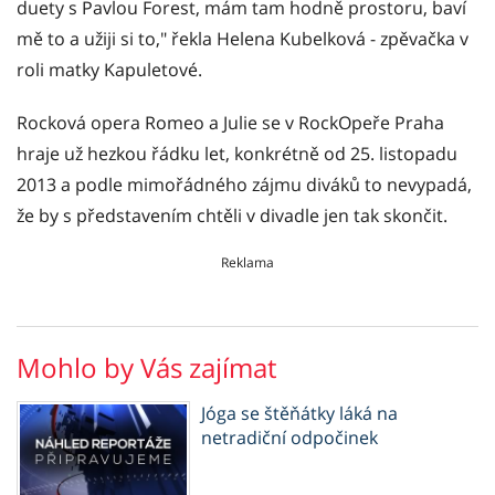
duety s Pavlou Forest, mám tam hodně prostoru, baví
mě to a užiji si to," řekla Helena Kubelková - zpěvačka v
roli matky Kapuletové.
Rocková opera Romeo a Julie se v RockOpeře Praha
hraje už hezkou řádku let, konkrétně od 25. listopadu
2013 a podle mimořádného zájmu diváků to nevypadá,
že by s představením chtěli v divadle jen tak skončit.
Reklama
Mohlo by Vás zajímat
Jóga se štěňátky láká na
netradiční odpočinek