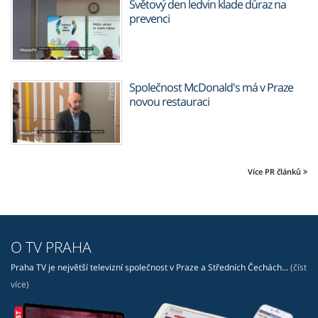
Světový den ledvin klade důraz na
prevenci
Společnost McDonald's má v Praze
novou restauraci
Více PR článků
O TV PRAHA
Praha TV je největší televizní společnost v Praze a Středních Čechách...
(číst
více)