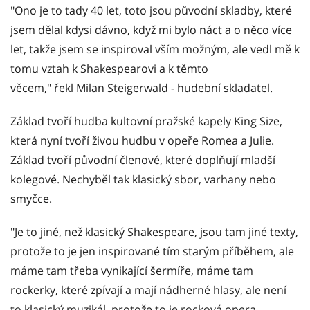
"Ono je to tady 40 let, toto jsou původní skladby, které
jsem dělal kdysi dávno, když mi bylo náct a o něco více
let, takže jsem se inspiroval vším možným, ale vedl mě k
tomu vztah k Shakespearovi a k těmto
věcem," řekl Milan Steigerwald - hudební skladatel.
Základ tvoří hudba kultovní pražské kapely King Size,
která nyní tvoří živou hudbu v opeře Romea a Julie.
Základ tvoří původní členové, které doplňují mladší
kolegové. Nechyběl tak klasický sbor, varhany nebo
smyčce.
"Je to jiné, než klasický Shakespeare, jsou tam jiné texty,
protože to je jen inspirované tím starým příběhem, ale
máme tam třeba vynikající šermíře, máme tam
rockerky, které zpívají a mají nádherné hlasy, ale není
to klasický muzikál, protože to je rocková opera,