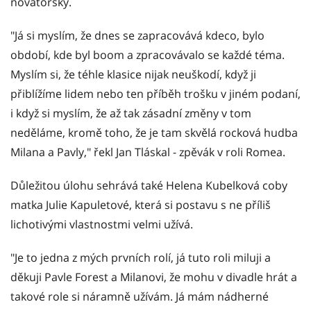
novátorsky.
"Já si myslím, že dnes se zapracovává kdeco, bylo
období, kde byl boom a zpracovávalo se každé téma.
Myslím si, že téhle klasice nijak neuškodí, když ji
přiblížíme lidem nebo ten příběh trošku v jiném podaní,
i když si myslím, že až tak zásadní změny v tom
neděláme, kromě toho, že je tam skvělá rocková hudba
Milana a Pavly," řekl Jan Tláskal - zpěvák v roli Romea.
Důležitou úlohu sehrává také Helena Kubelková coby
matka Julie Kapuletové, která si postavu s ne příliš
lichotivými vlastnostmi velmi užívá.
"Je to jedna z mých prvních rolí, já tuto roli miluji a
děkuji Pavle Forest a Milanovi, že mohu v divadle hrát a
takové role si náramně užívám. Já mám nádherné