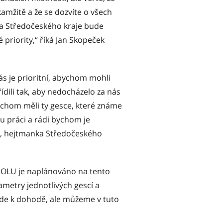
kamžitě a že se dozvíte o všech
a Středočeského kraje bude
priority,“ říká Jan Skopeček
nás je prioritní, abychom mohli
ídili tak, aby nedocházelo za nás
bychom měli ty gesce, které známe
u práci a rádi bychom je
N), hejtmanka Středočeského
SPOLU je naplánováno na tento
ametry jednotlivých gescí a
jde k dohodě, ale můžeme v tuto