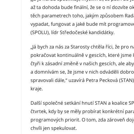
až ta dohoda bude finální, že se o ní dozvíte o
těch parametrech toho, jakým způsobem Rad
vypadat, fungovat a jaké bude mít programové 
(SPOLU), lídr Středočeské kandidátky.
„Já bych za nás za Starosty chtěla říci, že pro 
pokračovat kontinuálně v gescích, které jsme ř
čtyři k zásadní změně v našich gescích, ale a
a domnívám se, že jsme v nich odváděli dobro
spravovali dále,“ uzavírá Petra Pecková (STA
kraje.
Další společné setkání hnutí STAN a koalice 
čtvrtek, kdy by se měly probírat konkrétní par
programových priorit. O tom, zda zároveň do
chvíli jen spekulovat.