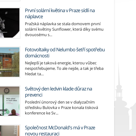
První solární květina v Praze sídlí na
náplavce
Pražská náplavka se stala domovem první
solární květiny Sunflower, která díky svému
dvouosému s...
Fotovoltaiky od Nelumbo šetří spotřebu
domácnosti
Nejlepší je taková energie, kterou vůbec
nespotřebujeme. To ale nejde, a tak je třeba
hledat ta...
Světový den ledvin klade důraz na
prevenci
Poslední únorový den se v dialyzačním
středisku Bulovka v Praze konala tisková
konference ke Sv...
Společnost McDonald's má v Praze
novou restauraci