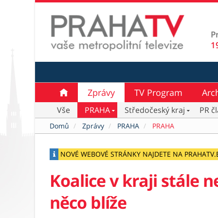
P
1
Zprávy
TV Program
Arc
Vše
PRAHA
Středočeský kraj
PR č
Domů
Zprávy
PRAHA
PRAHA
NOVÉ WEBOVÉ STRÁNKY NAJDETE NA PRAHATV.
Koalice v kraji stále n
něco blíže