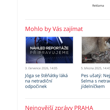
Reklama
Mohlo by Vás zajímat
3. července 2026,
14:05
5. března 2025,
14:4
Jóga se štěňátky láká
Pes ušatý: Nej
na netradiční
šelma s netra
odpočinek
jídelníčkem
Nejnovější zprávy PRAHA