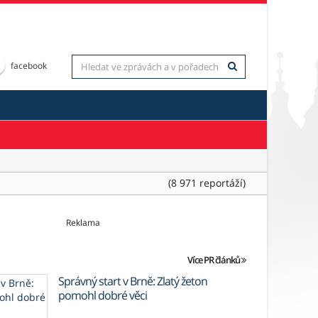
facebook
(8 971 reportáží)
Reklama
Více PR článků
Správný start v Brně: Zlatý žeton
pomohl dobré věci