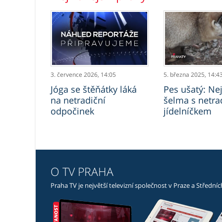
3. července 2026,
14:05
5. března 2025,
14:4
Jóga se štěňátky láká
Pes ušatý: Nej
na netradiční
šelma s netra
odpočinek
jídelníčkem
O TV PRAHA
Praha TV je největší televizní společnost v Praze a Střední