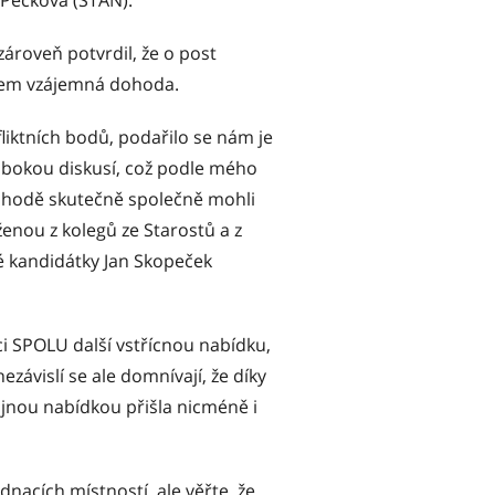
 Pecková (STAN).
zároveň potvrdil, že o post
ílem vzájemná dohoda.
liktních bodů, podařilo se nám je
bokou diskusí, což podle mého
dohodě skutečně společně mohli
ženou z kolegů ze Starostů a z
ké kandidátky Jan Skopeček
ci SPOLU další vstřícnou nabídku,
ezávislí se ale domnívají, že díky
jnou nabídkou přišla nicméně i
jednacích místností, ale věřte, že