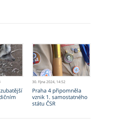
3
30. října 2024,
14:52
zubatější
Praha 4 připomněla
dičním
vznik 1. samostatného
státu ČSR