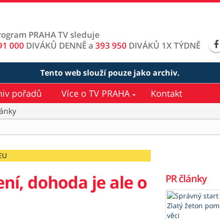
rogram PRAHA TV sleduje
91 000
DIVÁKŮ DENNĚ a
393 950
DIVÁKŮ 1X TÝDNĚ
Tento web slouží pouze jako archiv.
hiv pořadů
Více o TV PRAHA
Kontakt
lánky
EU
ení, dohoda je ale o
PR články