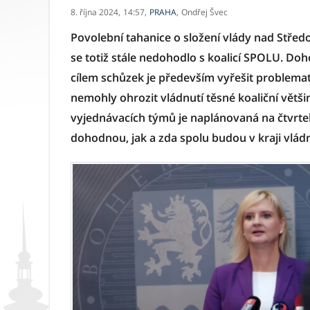
8. října 2024,
14:57,
PRAHA
,
Ondřej Švec
Povolební tahanice o složení vlády nad Stře
se totiž stále nedohodlo s koalicí SPOLU. Doho
cílem schůzek je především vyřešit problema
nemohly ohrozit vládnutí těsné koaliční větši
vyjednávacích týmů je naplánovaná na čtvrte
dohodnou, jak a zda spolu budou v kraji vlád