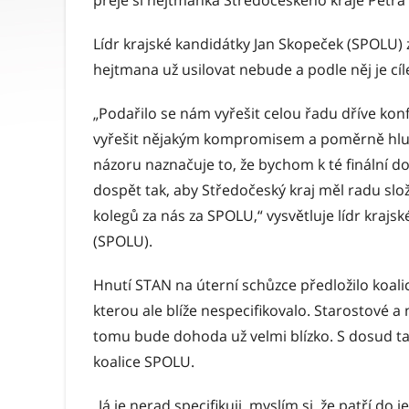
přeje si hejtmanka Středočeského kraje Petra
Lídr krajské kandidátky Jan Skopeček (SPOLU) 
hejtmana už usilovat nebude a podle něj je c
„Podařilo se nám vyřešit celou řadu dříve konf
vyřešit nějakým kompromisem a poměrně hlu
názoru naznačuje to, že bychom k té finální 
dospět tak, aby Středočeský kraj měl radu slo
kolegů za nás za SPOLU,“ vysvětluje lídr krajs
(SPOLU).
Hnutí STAN na úterní schůzce předložilo koali
kterou ale blíže nespecifikovalo. Starostové a n
tomu bude dohoda už velmi blízko. S dosud ta
koalice SPOLU.
„Já je nerad specifikuji, myslím si, že patří do 