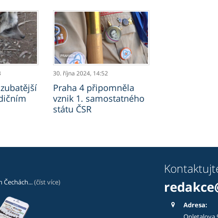
3
30. října 2024,
14:52
zubatější
Praha 4 připomněla
dičním
vznik 1. samostatného
státu ČSR
Kontaktujt
ch Čechách...
(číst více)
redakce
Adresa:
Opletalova 