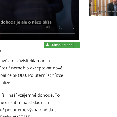
Stáhnout video
Stáhnout video
a
ové a nezávislí zklamaní a
tí totiž nemohlo akceptovat nové
oalice SPOLU. Po úterní schůzce
 blíže.
lížili naší vzájemné dohodě. To
sme se zatím na základních
e už posuneme významně dále,“