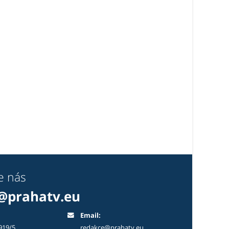
e nás
@prahatv.eu
Email:
919/5
redakce@prahatv.eu