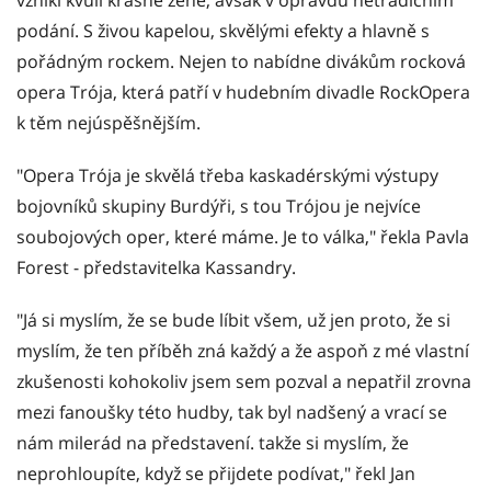
podání. S živou kapelou, skvělými efekty a hlavně s
pořádným rockem. Nejen to nabídne divákům rocková
opera Trója, která patří v hudebním divadle RockOpera
k těm nejúspěšnějším.
"Opera Trója je skvělá třeba kaskadérskými výstupy
bojovníků skupiny Burdýři, s tou Trójou je nejvíce
soubojových oper, které máme. Je to válka," řekla Pavla
Forest - představitelka Kassandry.
"Já si myslím, že se bude líbit všem, už jen proto, že si
myslím, že ten příběh zná každý a že aspoň z mé vlastní
zkušenosti kohokoliv jsem sem pozval a nepatřil zrovna
mezi fanoušky této hudby, tak byl nadšený a vrací se
nám milerád na představení. takže si myslím, že
neprohloupíte, když se přijdete podívat," řekl Jan