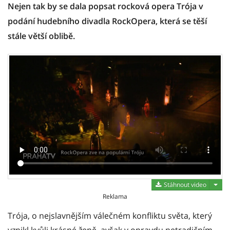
Nejen tak by se dala popsat rocková opera Trója v
podání hudebního divadla RockOpera, která se těší
stále větší oblibě.
Stáh
Stáhnout video
Reklama
Trója, o nejslavnějším válečném konfliktu světa, který
vznikl kvůli krásné ženě, avšak v opravdu netradičním