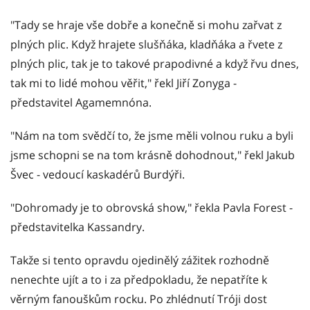
"Tady se hraje vše dobře a konečně si mohu zařvat z
plných plic. Když hrajete slušňáka, kladňáka a řvete z
plných plic, tak je to takové prapodivné a když řvu dnes,
tak mi to lidé mohou věřit," řekl Jiří Zonyga -
představitel Agamemnóna.
"Nám na tom svědčí to, že jsme měli volnou ruku a byli
jsme schopni se na tom krásně dohodnout," řekl Jakub
Švec - vedoucí kaskadérů Burdýři.
"Dohromady je to obrovská show," řekla Pavla Forest -
představitelka Kassandry.
Takže si tento opravdu ojedinělý zážitek rozhodně
nenechte ujít a to i za předpokladu, že nepatříte k
věrným fanouškům rocku. Po zhlédnutí Tróji dost