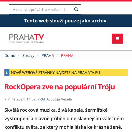
Tento web slouží pouze jako archiv.
Domů
Zprávy
PRAHA
PRAHA
NOVÉ WEBOVÉ STRÁNKY NAJDETE NA PRAHATV.EU
RockOpera zve na populární Tróju
7. října 2024,
14:09,
PRAHA
,
Lucija Veselá
Skvělá rocková muzika, živá kapela, šermířské
vystoupení a hlavně příběh o nejslavnějším válečném
konfliktu světa, za který mohla láska ke krásné ženě.