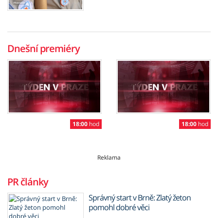
Dnešní premiéry
18:00
hod
18:00
hod
Reklama
PR články
Správný start v Brně: Zlatý žeton
pomohl dobré věci