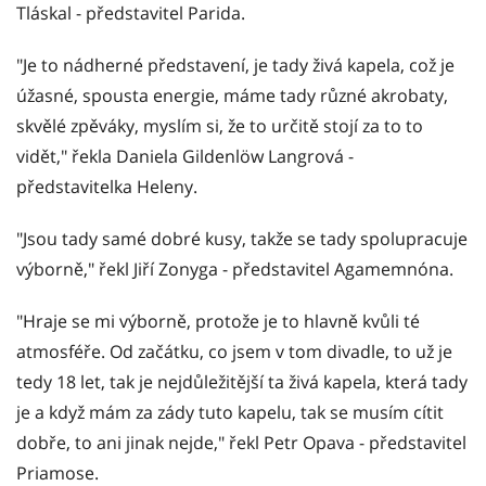
Tláskal - představitel Parida.
"Je to nádherné představení, je tady živá kapela, což je
úžasné, spousta energie, máme tady různé akrobaty,
skvělé zpěváky, myslím si, že to určitě stojí za to to
vidět," řekla Daniela Gildenlöw Langrová -
představitelka Heleny.
"Jsou tady samé dobré kusy, takže se tady spolupracuje
výborně," řekl Jiří Zonyga - představitel Agamemnóna.
"Hraje se mi výborně, protože je to hlavně kvůli té
atmosféře. Od začátku, co jsem v tom divadle, to už je
tedy 18 let, tak je nejdůležitější ta živá kapela, která tady
je a když mám za zády tuto kapelu, tak se musím cítit
dobře, to ani jinak nejde," řekl Petr Opava - představitel
Priamose.