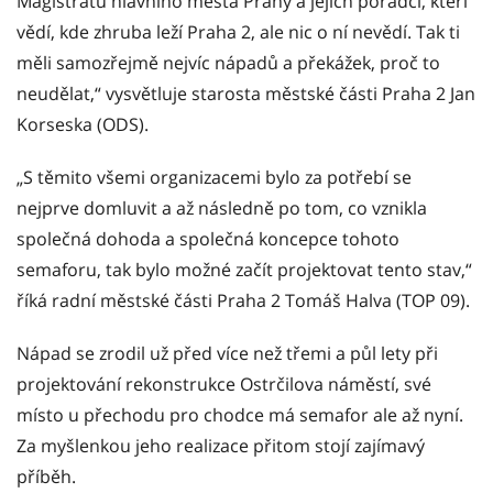
Magistrátu hlavního města Prahy a jejich poradci, kteří
vědí, kde zhruba leží Praha 2, ale nic o ní nevědí. Tak ti
měli samozřejmě nejvíc nápadů a překážek, proč to
neudělat,“ vysvětluje starosta městské části Praha 2 Jan
Korseska (ODS).
„S těmito všemi organizacemi bylo za potřebí se
nejprve domluvit a až následně po tom, co vznikla
společná dohoda a společná koncepce tohoto
semaforu, tak bylo možné začít projektovat tento stav,“
říká radní městské části Praha 2 Tomáš Halva (TOP 09).
Nápad se zrodil už před více než třemi a půl lety při
projektování rekonstrukce Ostrčilova náměstí, své
místo u přechodu pro chodce má semafor ale až nyní.
Za myšlenkou jeho realizace přitom stojí zajímavý
příběh.