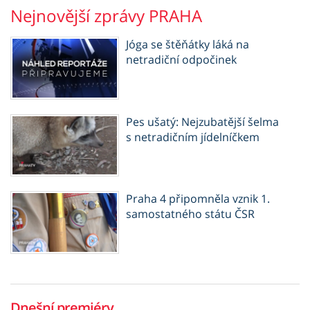
Nejnovější zprávy PRAHA
Jóga se štěňátky láká na
netradiční odpočinek
Pes ušatý: Nejzubatější šelma
s netradičním jídelníčkem
Praha 4 připomněla vznik 1.
samostatného státu ČSR
Dnešní premiéry