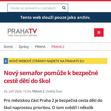
Tento web slouží pouze jako archiv.
Domů
Zprávy
PRAHA
PRAHA 2
NOVÉ WEBOVÉ STRÁNKY NAJDETE NA PRAHATV.EU
Nový semafor pomůže k bezpečné
cestě dětí do škol
26. září 2024,
15:54,
PRAHA 2
,
Ondřej Švec
Pro městskou část Praha 2 je bezpečná cesta dětí do
škol naprostou prioritou. O tom svědčí i několik