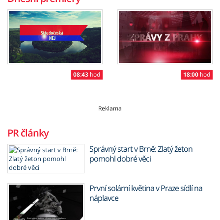
08:43
hod
18:00
hod
Reklama
PR články
Správný start v Brně: Zlatý žeton
pomohl dobré věci
První solární květina v Praze sídlí na
náplavce