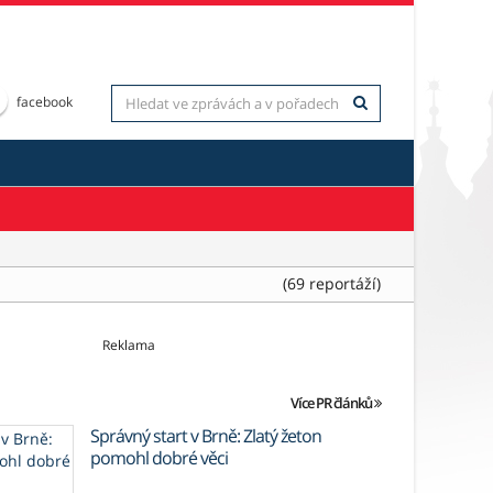
facebook
(69 reportáží)
Reklama
Více PR článků
Správný start v Brně: Zlatý žeton
pomohl dobré věci