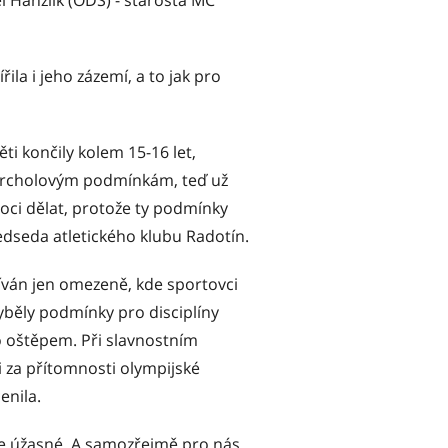
 Hanzlík (ODS) - starosta MČ
řila i jeho zázemí, a to jak pro
ěti končily kolem 15-16 let,
 vrcholovým podmínkám, teď už
oci dělat, protože ty podmínky
ředseda atletického klubu Radotín.
žíván jen omezeně, kde sportovci
yběly podmínky pro disciplíny
o oštěpem. Při slavnostním
 i za přítomnosti olympijské
enila.
 je úžasné. A samozřejmě pro nás,