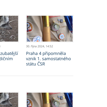
3
30. října 2024,
14:52
zubatější
Praha 4 připomněla
dičním
vznik 1. samostatného
státu ČSR