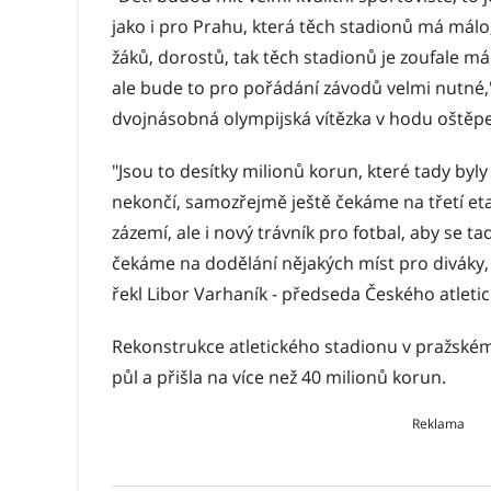
jako i pro Prahu, která těch stadionů má má
žáků, dorostů, tak těch stadionů je zoufale málo
ale bude to pro pořádání závodů velmi nutné,
dvojnásobná olympijská vítězka v hodu oštěp
"Jsou to desítky milionů korun, které tady byly
nekončí, samozřejmě ještě čekáme na třetí eta
zázemí, ale i nový trávník pro fotbal, aby se t
čekáme na dodělání nějakých míst pro diváky,
řekl Libor Varhaník - předseda Českého atleti
Rekonstrukce atletického stadionu v pražském
půl a přišla na více než 40 milionů korun.
Reklama