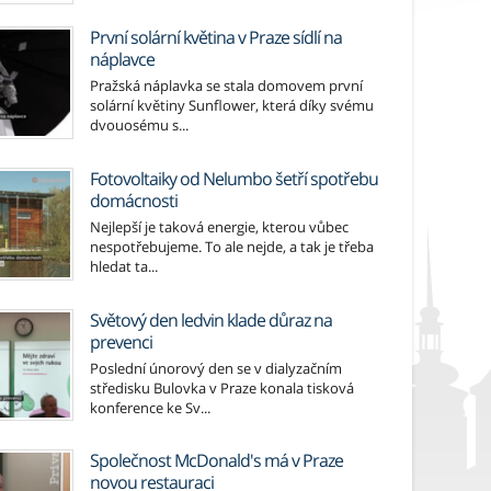
První solární květina v Praze sídlí na
náplavce
Pražská náplavka se stala domovem první
solární květiny Sunflower, která díky svému
dvouosému s...
Fotovoltaiky od Nelumbo šetří spotřebu
domácnosti
Nejlepší je taková energie, kterou vůbec
nespotřebujeme. To ale nejde, a tak je třeba
hledat ta...
Světový den ledvin klade důraz na
prevenci
Poslední únorový den se v dialyzačním
středisku Bulovka v Praze konala tisková
konference ke Sv...
Společnost McDonald's má v Praze
novou restauraci