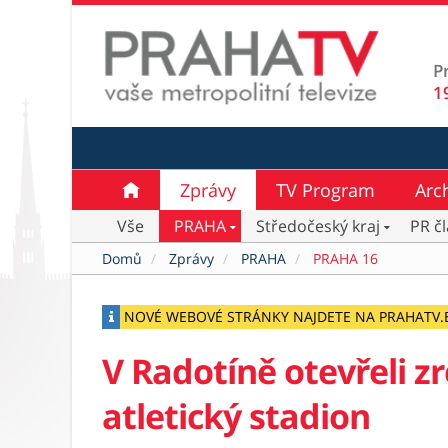
P
1
Zprávy
TV Program
Arc
Vše
PRAHA
Středočeský kraj
PR č
Domů
Zprávy
PRAHA
PRAHA 16
NOVÉ WEBOVÉ STRÁNKY NAJDETE NA PRAHATV.
V Radotíně otevřeli 
atletický stadion