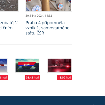
3
30. října 2024,
14:52
zubatější
Praha 4 připomněla
dičním
vznik 1. samostatného
státu ČSR
3
hod
01:33
hod
08:43
hod
18:00
hod