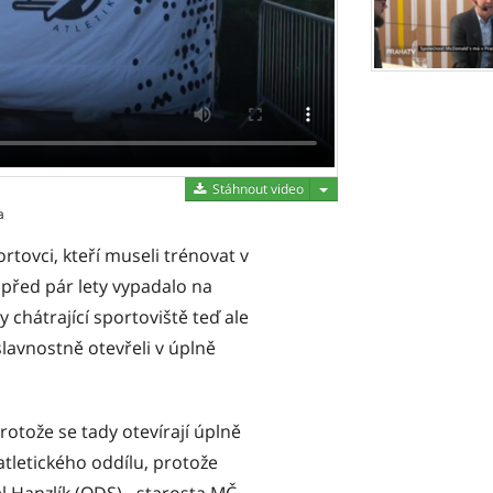
Stáhnout video
Stáhnout video
a
rtovci, kteří museli trénovat v
před pár lety vypadalo na
 chátrající sportoviště teď ale
lavnostně otevřeli v úplně
 protože se tady otevírají úplně
atletického oddílu, protože