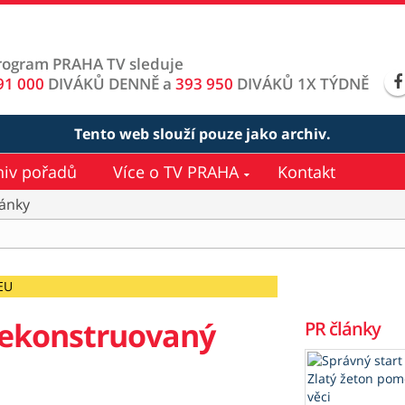
rogram PRAHA TV sleduje
91 000
DIVÁKŮ DENNĚ a
393 950
DIVÁKŮ 1X TÝDNĚ
Tento web slouží pouze jako archiv.
hiv pořadů
Více o TV PRAHA
Kontakt
lánky
EU
zrekonstruovaný
PR články