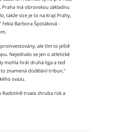
lo, Praha má obrovskou základnu
, takže sice je to na kraji Prahy,
" řekla Barbora Špotáková -
em.
 proinvestovány, ale tím to ještě
pu. Nejednalo se jen o atletické
ady mohla hrát druhá liga a teď
 to znamená dodělání tribun,"
ckého svazu.
 Radotíně trvala zhruba rok a