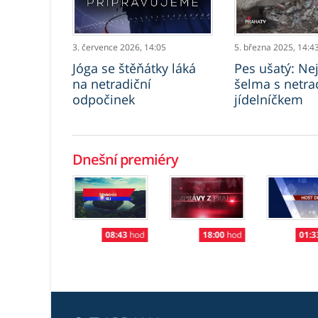
3. července 2026,
14:05
5. března 2025,
14:4
Jóga se štěňátky láká
Pes ušatý: Nej
na netradiční
šelma s netra
odpočinek
jídelníčkem
Dnešní premiéry
01:33
hod
01:3
08:43
hod
18:00
hod