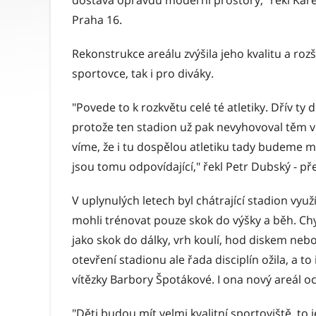
dostává opravdu moderní prostory," řekl Karel
Praha 16.
Rekonstrukce areálu zvýšila jeho kvalitu a rozší
sportovce, tak i pro diváky.
"Povede to k rozkvětu celé té atletiky. Dřív ty d
protože ten stadion už pak nevyhovoval těm
víme, že i tu dospělou atletiku tady budeme m
jsou tomu odpovídající," řekl Petr Dubský - p
V uplynulých letech byl chátrající stadion vyu
mohli trénovat pouze skok do výšky a běh. Ch
jako skok do dálky, vrh koulí, hod diskem neb
otevření stadionu ale řada disciplín ožila, a to
vítězky Barbory Špotákové. I ona nový areál oc
"Děti budou mít velmi kvalitní sportoviště, to