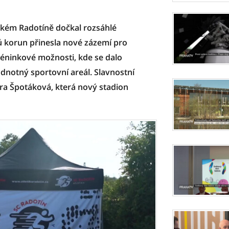
žském Radotíně dočkal rozsáhlé
ů korun přinesla nové zázemí pro
tréninkové možnosti, kde se dalo
odnotný sportovní areál. Slavnostní
ora Špotáková, která nový stadion