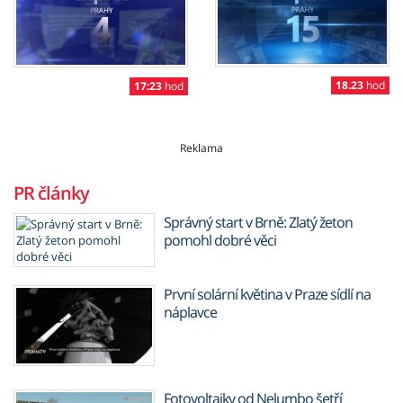
18.23
hod
17:23
hod
Reklama
PR články
Správný start v Brně: Zlatý žeton
pomohl dobré věci
První solární květina v Praze sídlí na
náplavce
Fotovoltaiky od Nelumbo šetří