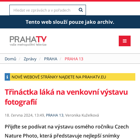
Tento web slouží pouze jako archiv.
Domů
Zprávy
PRAHA
PRAHA 13
NOVÉ WEBOVÉ STRÁNKY NAJDETE NA PRAHATV.EU
Třináctka láká na venkovní výstavu
fotografií
18. června 2024,
13:49,
PRAHA 13
,
Veronika Kuželková
Přijďte se podívat na výstavu osmého ročníku Czech
Nature Photo, která představuje nejlepší snímky