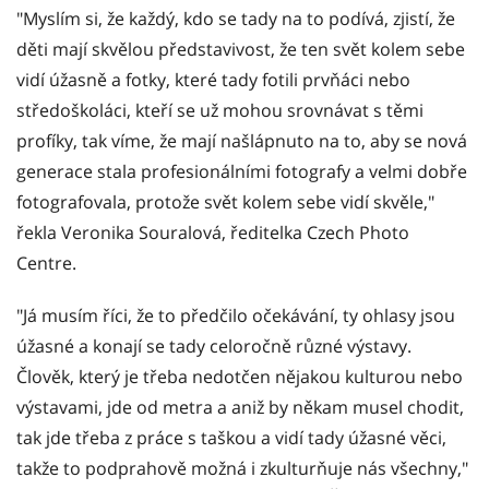
"Myslím si, že každý, kdo se tady na to podívá, zjistí, že
děti mají skvělou představivost, že ten svět kolem sebe
vidí úžasně a fotky, které tady fotili prvňáci nebo
středoškoláci, kteří se už mohou srovnávat s těmi
profíky, tak víme, že mají našlápnuto na to, aby se nová
generace stala profesionálními fotografy a velmi dobře
fotografovala, protože svět kolem sebe vidí skvěle,"
řekla Veronika Souralová, ředitelka Czech Photo
Centre.
"Já musím říci, že to předčilo očekávání, ty ohlasy jsou
úžasné a konají se tady celoročně různé výstavy.
Člověk, který je třeba nedotčen nějakou kulturou nebo
výstavami, jde od metra a aniž by někam musel chodit,
tak jde třeba z práce s taškou a vidí tady úžasné věci,
takže to podprahově možná i zkulturňuje nás všechny,"