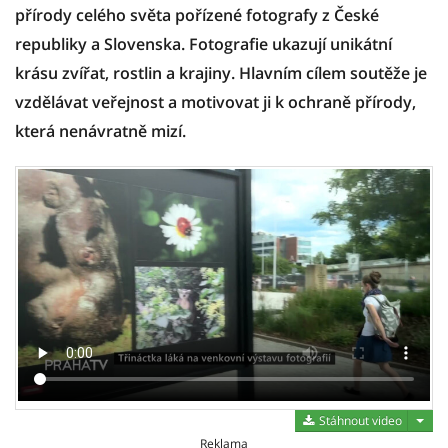
přírody celého světa pořízené fotografy z České
republiky a Slovenska. Fotografie ukazují unikátní
krásu zvířat, rostlin a krajiny. Hlavním cílem soutěže je
vzdělávat veřejnost a motivovat ji k ochraně přírody,
která nenávratně mizí.
Stáh
Stáhnout video
Reklama