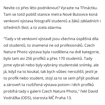
Nevíte co přes léto podniknout? Vyrazte na Třináctku.
Tam se totiž poblíž stanice metra Nové Butovice koná
venkovní výstava fotografií studentů a žáků základních i
středních škol, a to zcela zdarma.
"Tady v té venkovní výstavě jsou všechna úspěšná díla
od studentů, to znamená ne od profesionálů. Czech
Nature Photo výstava byla rozdělena na dvě kategorie,
bylo tam asi 256 profíků a přes 170 studentů. Tady
jsme vybrali nebo byly vybrány studentské snímky, ale
já, když na to koukal, tak bych vůbec nerozlišil, jestli je
to profík nebo student, stojí za to se sem přijít podívat
a zároveň ta rozšířená výstava potom i těch profíků
probíhá tady v galerii Czech Nature Photo," řekl David
Vodrážka (ODS), starosta MČ Praha 13.