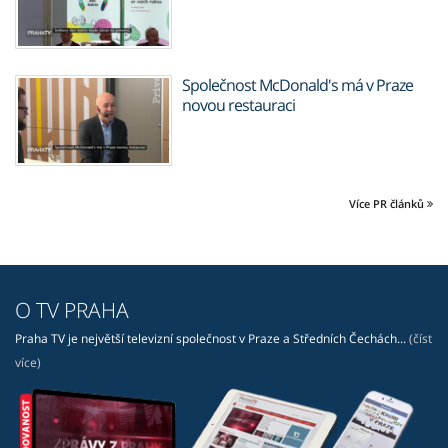
Společnost McDonald's má v Praze
novou restauraci
Více PR článků
O TV PRAHA
Praha TV je největší televizní společnost v Praze a Středních Čechách...
(číst
více)