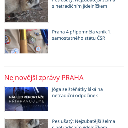
s netradičním jídelníčkem
Praha 4 připomněla vznik 1.
samostatného státu ČSR
Nejnovější zprávy PRAHA
Jóga se štěňátky láká na
netradiční odpočinek
Pes ušatý: Nejzubatější šelma
s netradičním jídelníčkem