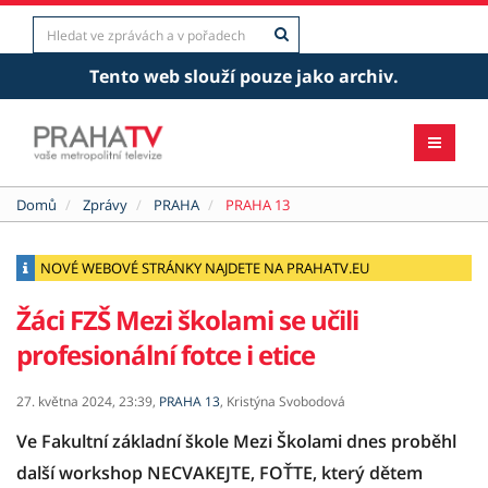
Tento web slouží pouze jako archiv.
Domů
Zprávy
PRAHA
PRAHA 13
NOVÉ WEBOVÉ STRÁNKY NAJDETE NA PRAHATV.EU
Žáci FZŠ Mezi školami se učili
profesionální fotce i etice
27. května 2024,
23:39,
PRAHA 13
,
Kristýna Svobodová
Ve Fakultní základní škole Mezi Školami dnes proběhl
další workshop NECVAKEJTE, FOŤTE, který dětem