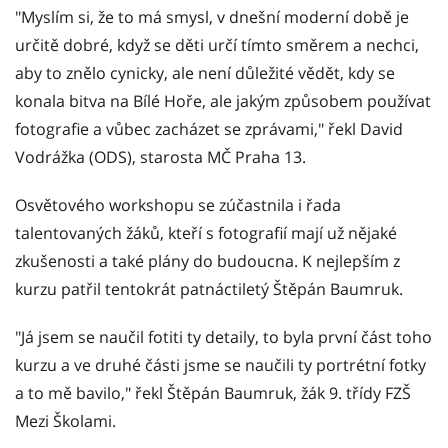
"Myslím si, že to má smysl, v dnešní moderní době je
určitě dobré, když se děti určí tímto směrem a nechci,
aby to znělo cynicky, ale není důležité vědět, kdy se
konala bitva na Bílé Hoře, ale jakým způsobem používat
fotografie a vůbec zacházet se zprávami," řekl David
Vodrážka (ODS), starosta MČ Praha 13.
Osvětového workshopu se zúčastnila i řada
talentovaných žáků, kteří s fotografií mají už nějaké
zkušenosti a také plány do budoucna. K nejlepším z
kurzu patřil tentokrát patnáctiletý Štěpán Baumruk.
"Já jsem se naučil fotiti ty detaily, to byla první část toho
kurzu a ve druhé části jsme se naučili ty portrétní fotky
a to mě bavilo," řekl Štěpán Baumruk, žák 9. třídy FZŠ
Mezi Školami.