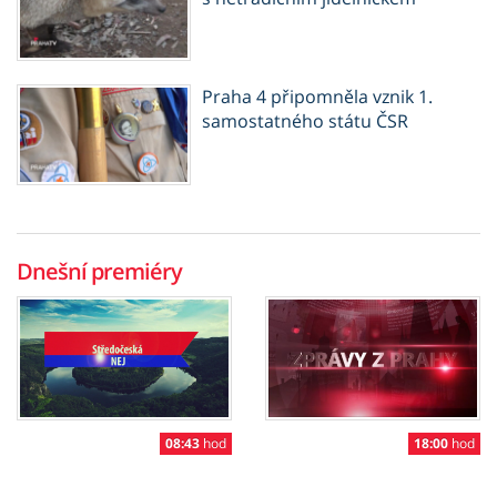
Praha 4 připomněla vznik 1.
samostatného státu ČSR
Dnešní premiéry
08:43
hod
18:00
hod