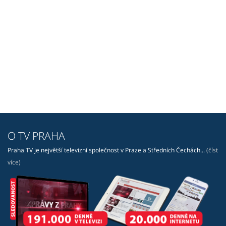
O TV PRAHA
Praha TV je největší televizní společnost v Praze a Středních Čechách...
(číst
více)