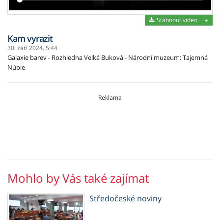
Stáh
Stáhnout video
Kam vyrazit
30. září 2024,
5:44
Galaxie barev - Rozhledna Velká Buková - Národní muzeum: Tajemná
Núbie
Reklama
Mohlo by Vás také zajímat
Středočeské noviny