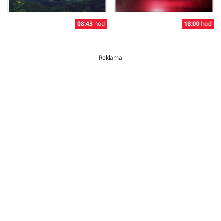
08:43
hod
18:00
hod
Reklama