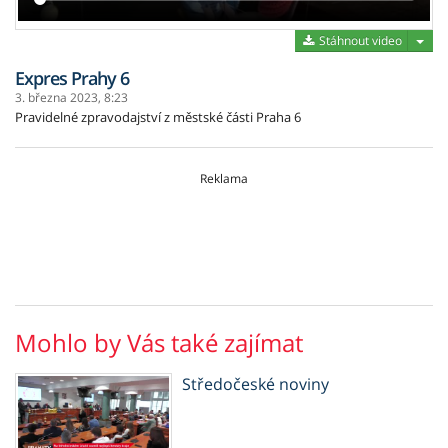
Stáh
Stáhnout video
Expres Prahy 6
3. března 2023,
8:23
Pravidelné zpravodajství z městské části Praha 6
Reklama
Mohlo by Vás také zajímat
Středočeské noviny