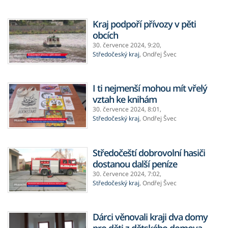
Kraj podpoří přívozy v pěti
obcích
30. července 2024,
9:20
,
Středočeský kraj
,
Ondřej Švec
I ti nejmenší mohou mít vřelý
vztah ke knihám
30. července 2024,
8:01
,
Středočeský kraj
,
Ondřej Švec
Středočeští dobrovolní hasiči
dostanou další peníze
30. července 2024,
7:02
,
Středočeský kraj
,
Ondřej Švec
Dárci věnovali kraji dva domy