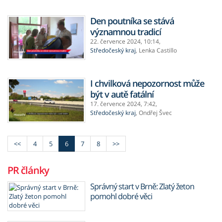
Den poutníka se stává
významnou tradicí
22. července 2024,
10:14
,
Středočeský kraj
,
Lenka Castillo
I chvilková nepozornost může
být v autě fatální
17. července 2024,
7:42
,
Středočeský kraj
,
Ondřej Švec
<<
4
5
6
7
8
>>
PR články
Správný start v Brně: Zlatý žeton
pomohl dobré věci