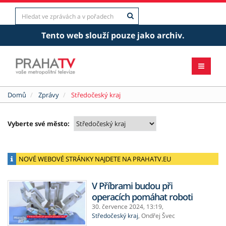
Tento web slouží pouze jako archiv.
Domů
Zprávy
Středočeský kraj
Vyberte své město:
NOVÉ WEBOVÉ STRÁNKY NAJDETE NA PRAHATV.EU
V Příbrami budou při
operacích pomáhat roboti
30. července 2024,
13:19
,
Středočeský kraj
,
Ondřej Švec