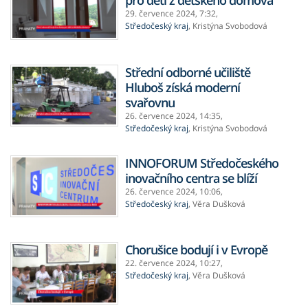
pro děti z dětského domova
29. července 2024,
7:32
,
Středočeský kraj
,
Kristýna Svobodová
Střední odborné učiliště
Hluboš získá moderní
svařovnu
26. července 2024,
14:35
,
Středočeský kraj
,
Kristýna Svobodová
INNOFORUM Středočeského
inovačního centra se blíží
26. července 2024,
10:06
,
Středočeský kraj
,
Věra Dušková
Chorušice bodují i v Evropě
22. července 2024,
10:27
,
Středočeský kraj
,
Věra Dušková