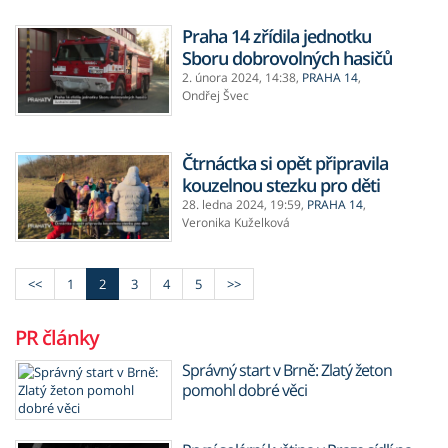
Praha 14 zřídila jednotku
Sboru dobrovolných hasičů
2. února 2024,
14:38
,
PRAHA 14
,
Ondřej Švec
Čtrnáctka si opět připravila
kouzelnou stezku pro děti
28. ledna 2024,
19:59
,
PRAHA 14
,
Veronika Kuželková
<<
1
2
3
4
5
>>
PR články
Správný start v Brně: Zlatý žeton
pomohl dobré věci