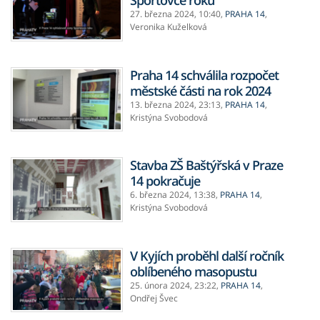
Sportovce roku
27. března 2024,
10:40
,
PRAHA 14
,
Veronika Kuželková
Praha 14 schválila rozpočet
městské části na rok 2024
13. března 2024,
23:13
,
PRAHA 14
,
Kristýna Svobodová
Stavba ZŠ Baštýřská v Praze
14 pokračuje
6. března 2024,
13:38
,
PRAHA 14
,
Kristýna Svobodová
V Kyjích proběhl další ročník
oblíbeného masopustu
25. února 2024,
23:22
,
PRAHA 14
,
Ondřej Švec