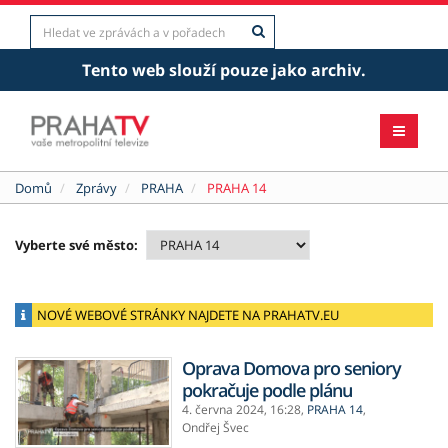
Tento web slouží pouze jako archiv.
Domů
Zprávy
PRAHA
PRAHA 14
Vyberte své město:
NOVÉ WEBOVÉ STRÁNKY NAJDETE NA PRAHATV.EU
Oprava Domova pro seniory
pokračuje podle plánu
4. června 2024,
16:28
,
PRAHA 14
,
Ondřej Švec