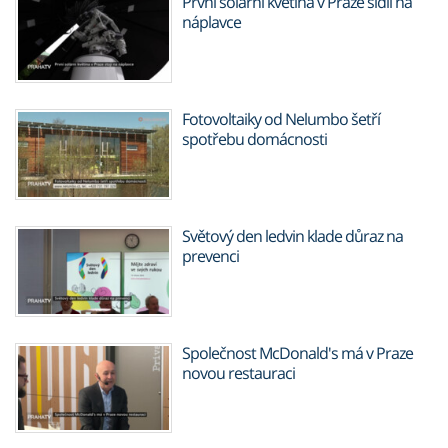
První solární květina v Praze sídlí na
náplavce
Fotovoltaiky od Nelumbo šetří
spotřebu domácnosti
Světový den ledvin klade důraz na
prevenci
Společnost McDonald's má v Praze
novou restauraci