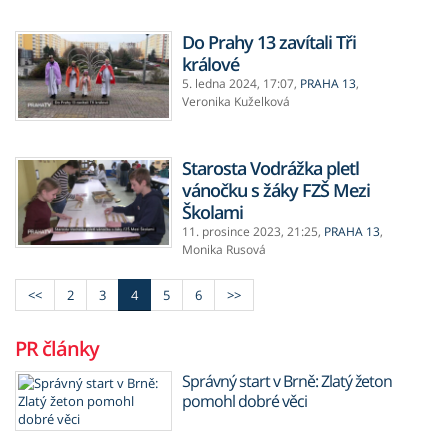
Do Prahy 13 zavítali Tři
králové
5. ledna 2024,
17:07
,
PRAHA 13
,
Veronika Kuželková
Starosta Vodrážka pletl
vánočku s žáky FZŠ Mezi
Školami
11. prosince 2023,
21:25
,
PRAHA 13
,
Monika Rusová
<<
2
3
4
5
6
>>
PR články
Správný start v Brně: Zlatý žeton
pomohl dobré věci