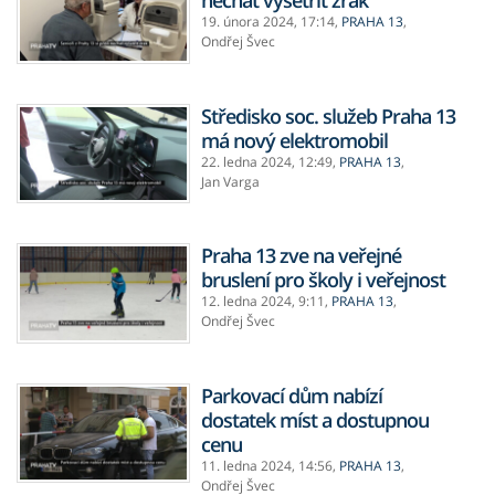
nechat vyšetřit zrak
19. února 2024,
17:14
,
PRAHA 13
,
Ondřej Švec
Středisko soc. služeb Praha 13
má nový elektromobil
22. ledna 2024,
12:49
,
PRAHA 13
,
Jan Varga
Praha 13 zve na veřejné
bruslení pro školy i veřejnost
12. ledna 2024,
9:11
,
PRAHA 13
,
Ondřej Švec
Parkovací dům nabízí
dostatek míst a dostupnou
cenu
11. ledna 2024,
14:56
,
PRAHA 13
,
Ondřej Švec