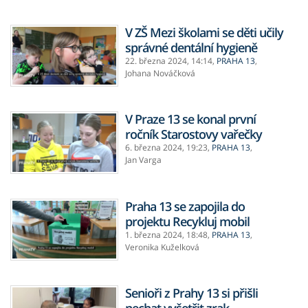
V ZŠ Mezi školami se děti učily
správné dentální hygieně
22. března 2024,
14:14
,
PRAHA 13
,
Johana Nováčková
V Praze 13 se konal první
ročník Starostovy vařečky
6. března 2024,
19:23
,
PRAHA 13
,
Jan Varga
Praha 13 se zapojila do
projektu Recykluj mobil
1. března 2024,
18:48
,
PRAHA 13
,
Veronika Kuželková
Senioři z Prahy 13 si přišli