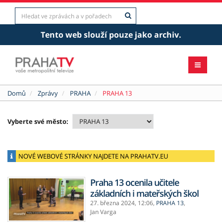
Tento web slouží pouze jako archiv.
Domů
Zprávy
PRAHA
PRAHA 13
Vyberte své město:
NOVÉ WEBOVÉ STRÁNKY NAJDETE NA PRAHATV.EU
Praha 13 ocenila učitele
základních i mateřských škol
27. března 2024,
12:06
,
PRAHA 13
,
Jan Varga