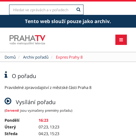
Tento web slouží pouze jako archiv.
Domů
Archiv pořadů
Expres Prahy 8
O pořadu
Pravidelné zpravodajství z městské části Praha 8
Vysílání pořadu
(
červeně
jsou vyznačeny premiéry pořadu)
Pondělí
16:23
Úterý
07:23, 13:23
Středa
04:23, 15:23