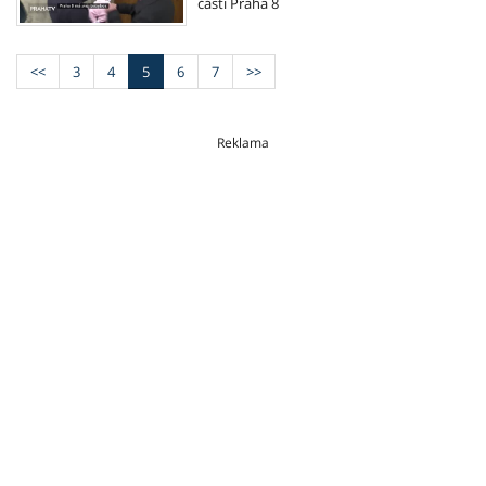
části Praha 8
<<
3
4
5
6
7
>>
Reklama